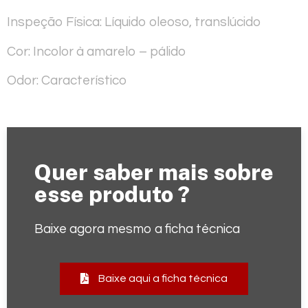
Inspeção Física:
Líquido oleoso, translúcido
Cor:
Incolor à amarelo – pálido
Odor:
Característico
Quer saber mais sobre
esse produto ?
Baixe agora mesmo a ficha técnica
Baixe aqui a ficha técnica