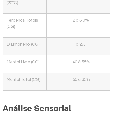
(20ºC)
Terpenos Totais
2 à 6,0%
(CG)
D Limoneno (CG)
1 à 2%
Mentol Livre (CG)
40 à 55%
Mentol Total (CG)
50 à 65%
Análise Sensorial