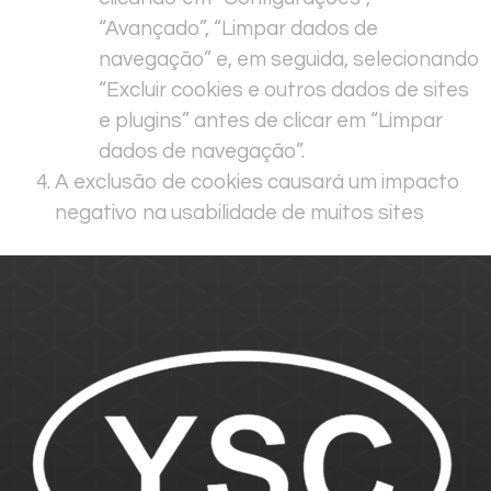
“Avançado”, “Limpar dados de
navegação” e, em seguida, selecionando
“Excluir cookies e outros dados de sites
e plugins” antes de clicar em “Limpar
dados de navegação”.
A exclusão de cookies causará um impacto
negativo na usabilidade de muitos sites