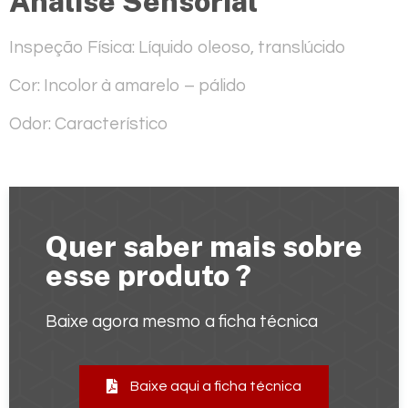
Análise Sensorial
Inspeção Física:
Líquido oleoso, translúcido
Cor:
Incolor à amarelo – pálido
Odor:
Característico
Quer saber mais sobre
esse produto ?
Baixe agora mesmo a ficha técnica
Baixe aqui a ficha técnica