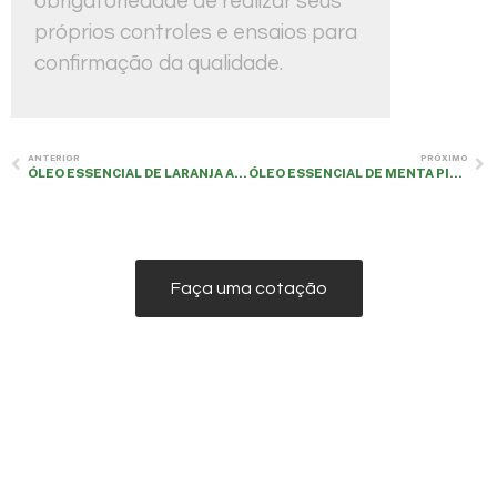
obrigatoriedade de realizar seus
próprios controles e ensaios para
confirmação da qualidade.
ANTERIOR
PRÓXIMO
ÓLEO ESSENCIAL DE LARANJA AMARGA
ÓLEO ESSENCIAL DE MENTA PIPERITA E
Faça uma cotação