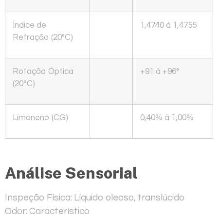
Índice de
1,4740 à 1,4755
Refração (20°C)
Rotação Óptica
+91 à +96°
(20ºC)
Limoneno (CG)
0,40% à 1,00%
Análise Sensorial
Inspeção Física
: Líquido oleoso, translúcido
Odor
: Característico